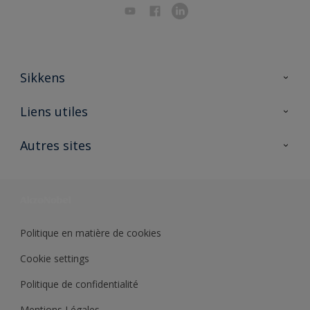
Sikkens
A propos de Sikkens
Liens utiles
Contactez nous
Ouvrir un magasin PASS
Autres sites
Trimetal
Sikkens Solutions
Polyfilla Pro
Wiki Peinture
Développement durable
Où jeter son pot de peinture ?
Politique en matière de cookies
Cookie settings
Politique de confidentialité
Mentions Légales