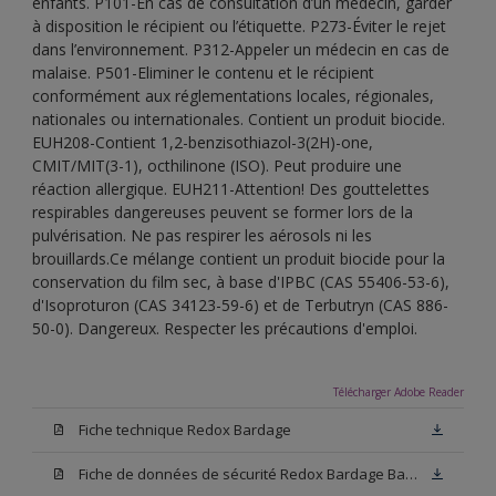
enfants. P101-En cas de consultation d’un médecin, garder
à disposition le récipient ou l’étiquette. P273-Éviter le rejet
dans l’environnement. P312-Appeler un médecin en cas de
malaise. P501-Eliminer le contenu et le récipient
conformément aux réglementations locales, régionales,
nationales ou internationales. Contient un produit biocide.
EUH208-Contient 1,2-benzisothiazol-3(2H)-one,
CMIT/MIT(3-1), octhilinone (ISO). Peut produire une
réaction allergique. EUH211-Attention! Des gouttelettes
respirables dangereuses peuvent se former lors de la
pulvérisation. Ne pas respirer les aérosols ni les
brouillards.Ce mélange contient un produit biocide pour la
conservation du film sec, à base d'IPBC (CAS 55406-53-6),
d'Isoproturon (CAS 34123-59-6) et de Terbutryn (CAS 886-
50-0). Dangereux. Respecter les précautions d'emploi.
Télécharger Adobe Reader
Fiche technique Redox Bardage
Fiche de données de sécurité Redox Bardage Base N00