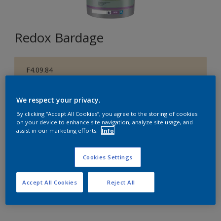
Redox Bardage
F4.09.84
Changer de couleur
We respect your privacy.
Format
By clicking “Accept All Cookies”, you agree to the storing of cookies
on your device to enhance site navigation, analyze site usage, and
1 L
5 L
15 L
assist in our marketing efforts.
Info
Quantité
Cookies Settings
Accept All Cookies
Reject All