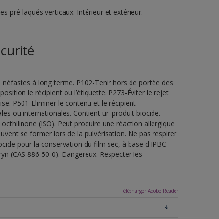
 pré-laqués verticaux. Intérieur et extérieur.
curité
s néfastes à long terme. P102-Tenir hors de portée des
sition le récipient ou l’étiquette. P273-Éviter le rejet
e. P501-Eliminer le contenu et le récipient
es ou internationales. Contient un produit biocide.
thilinone (ISO). Peut produire une réaction allergique.
vent se former lors de la pulvérisation. Ne pas respirer
iocide pour la conservation du film sec, à base d'IPBC
ryn (CAS 886-50-0). Dangereux. Respecter les
Télécharger Adobe Reader