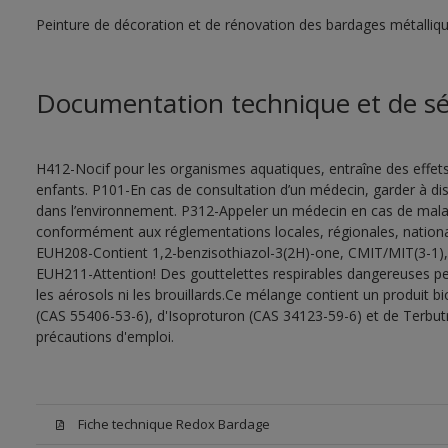
Peinture de décoration et de rénovation des bardages métalliques
Documentation technique et de sé
H412-Nocif pour les organismes aquatiques, entraîne des effet
enfants. P101-En cas de consultation d’un médecin, garder à dispo
dans l’environnement. P312-Appeler un médecin en cas de malais
conformément aux réglementations locales, régionales, national
EUH208-Contient 1,2-benzisothiazol-3(2H)-one, CMIT/MIT(3-1), oc
EUH211-Attention! Des gouttelettes respirables dangereuses peu
les aérosols ni les brouillards.Ce mélange contient un produit b
(CAS 55406-53-6), d'Isoproturon (CAS 34123-59-6) et de Terbut
précautions d'emploi.
Fiche technique Redox Bardage