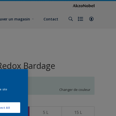
uver un magasin
Contact
Redox Bardage
P3.04.85
Changer de couleur
e site
ormat
ect All
1 L
5 L
15 L