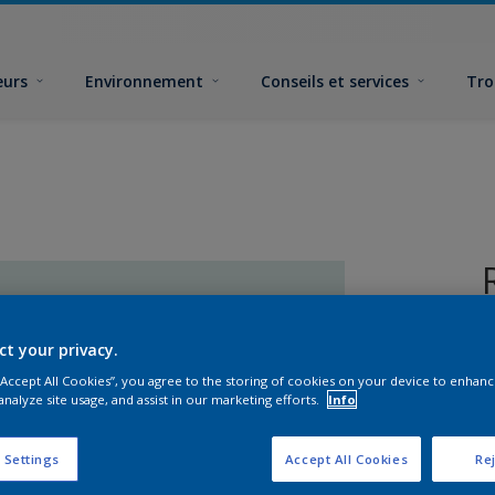
eurs
Environnement
Conseils et services
Tro
ct your privacy.
 “Accept All Cookies”, you agree to the storing of cookies on your device to enhanc
analyze site usage, and assist in our marketing efforts.
Info
F
 Settings
Accept All Cookies
Rej