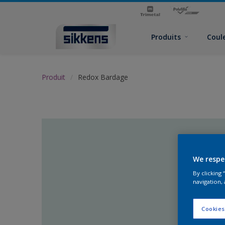
Produits
Coul
Produit
Redox Bardage
We respe
By clicking
navigation, 
Cookies