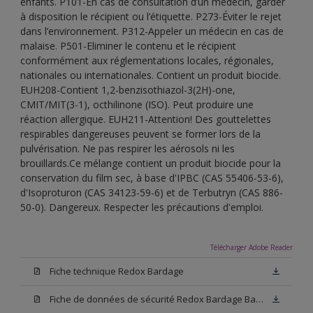
enfants. P101-En cas de consultation d’un médecin, garder
à disposition le récipient ou l’étiquette. P273-Éviter le rejet
dans l’environnement. P312-Appeler un médecin en cas de
malaise. P501-Eliminer le contenu et le récipient
conformément aux réglementations locales, régionales,
nationales ou internationales. Contient un produit biocide.
EUH208-Contient 1,2-benzisothiazol-3(2H)-one,
CMIT/MIT(3-1), octhilinone (ISO). Peut produire une
réaction allergique. EUH211-Attention! Des gouttelettes
respirables dangereuses peuvent se former lors de la
pulvérisation. Ne pas respirer les aérosols ni les
brouillards.Ce mélange contient un produit biocide pour la
conservation du film sec, à base d'IPBC (CAS 55406-53-6),
d'Isoproturon (CAS 34123-59-6) et de Terbutryn (CAS 886-
50-0). Dangereux. Respecter les précautions d'emploi.
Télécharger Adobe Reader
Fiche technique Redox Bardage
Fiche de données de sécurité Redox Bardage Base N00