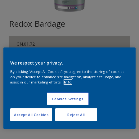
Redox Bardage
GN.01.72
Changer de couleur
We respect your privacy.
Format
By clicking “Accept All Cookies”, you agree to the storing of cookies
on your device to enhance site navigation, analyze site usage, and
1 L
5 L
15 L
assist in our marketing efforts.
Info
Quantité
Cookies Settings
Accept All Cookies
Reject All