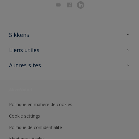
Sikkens
A propos de Sikkens
Liens utiles
Contactez nous
Ouvrir un magasin PASS
Autres sites
Trimetal
Sikkens Solutions
Polyfilla Pro
Wiki Peinture
Développement durable
Où jeter son pot de peinture ?
Politique en matière de cookies
Cookie settings
Politique de confidentialité
Mentions Légales