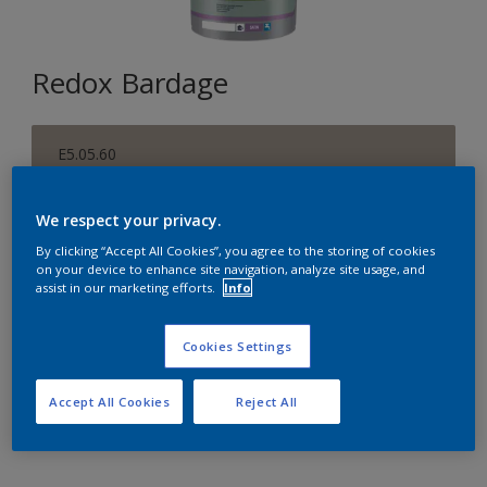
Redox Bardage
E5.05.60
Changer de couleur
We respect your privacy.
Format
By clicking “Accept All Cookies”, you agree to the storing of cookies
on your device to enhance site navigation, analyze site usage, and
1 L
5 L
15 L
assist in our marketing efforts.
Info
Quantité
Cookies Settings
Accept All Cookies
Reject All