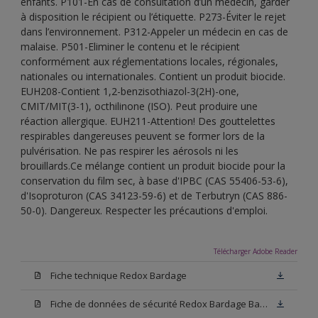
enfants. P101-En cas de consultation d’un médecin, garder
à disposition le récipient ou l’étiquette. P273-Éviter le rejet
dans l’environnement. P312-Appeler un médecin en cas de
malaise. P501-Eliminer le contenu et le récipient
conformément aux réglementations locales, régionales,
nationales ou internationales. Contient un produit biocide.
EUH208-Contient 1,2-benzisothiazol-3(2H)-one,
CMIT/MIT(3-1), octhilinone (ISO). Peut produire une
réaction allergique. EUH211-Attention! Des gouttelettes
respirables dangereuses peuvent se former lors de la
pulvérisation. Ne pas respirer les aérosols ni les
brouillards.Ce mélange contient un produit biocide pour la
conservation du film sec, à base d'IPBC (CAS 55406-53-6),
d'Isoproturon (CAS 34123-59-6) et de Terbutryn (CAS 886-
50-0). Dangereux. Respecter les précautions d'emploi.
Télécharger Adobe Reader
Fiche technique Redox Bardage
Fiche de données de sécurité Redox Bardage Base N00