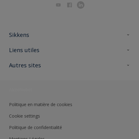
Sikkens
A propos de Sikkens
Liens utiles
Contactez nous
Ouvrir un magasin PASS
Autres sites
Trimetal
Sikkens Solutions
Polyfilla Pro
Wiki Peinture
Développement durable
Où jeter son pot de peinture ?
Politique en matière de cookies
Cookie settings
Politique de confidentialité
Mentions Légales