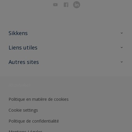
Sikkens
A propos de Sikkens
Liens utiles
Contactez nous
Ouvrir un magasin PASS
Autres sites
Trimetal
Sikkens Solutions
Polyfilla Pro
Wiki Peinture
Développement durable
Où jeter son pot de peinture ?
Politique en matière de cookies
Cookie settings
Politique de confidentialité
Mentions Légales