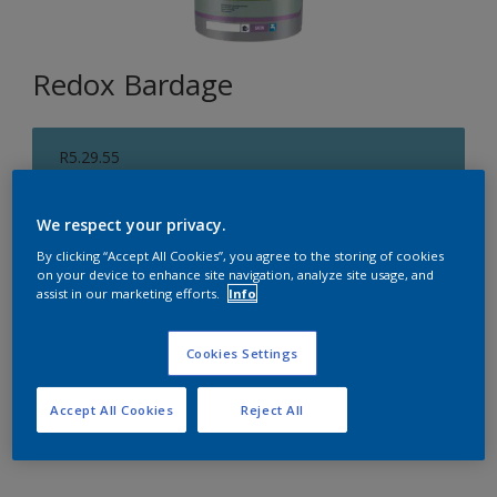
Redox Bardage
R5.29.55
Changer de couleur
We respect your privacy.
Format
By clicking “Accept All Cookies”, you agree to the storing of cookies
on your device to enhance site navigation, analyze site usage, and
1 L
5 L
15 L
assist in our marketing efforts.
Info
Quantité
Cookies Settings
Accept All Cookies
Reject All