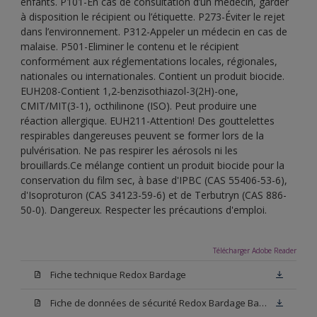
enfants. P101-En cas de consultation d’un médecin, garder
à disposition le récipient ou l’étiquette. P273-Éviter le rejet
dans l’environnement. P312-Appeler un médecin en cas de
malaise. P501-Eliminer le contenu et le récipient
conformément aux réglementations locales, régionales,
nationales ou internationales. Contient un produit biocide.
EUH208-Contient 1,2-benzisothiazol-3(2H)-one,
CMIT/MIT(3-1), octhilinone (ISO). Peut produire une
réaction allergique. EUH211-Attention! Des gouttelettes
respirables dangereuses peuvent se former lors de la
pulvérisation. Ne pas respirer les aérosols ni les
brouillards.Ce mélange contient un produit biocide pour la
conservation du film sec, à base d'IPBC (CAS 55406-53-6),
d'Isoproturon (CAS 34123-59-6) et de Terbutryn (CAS 886-
50-0). Dangereux. Respecter les précautions d'emploi.
Télécharger Adobe Reader
Fiche technique Redox Bardage
Fiche de données de sécurité Redox Bardage Base N00