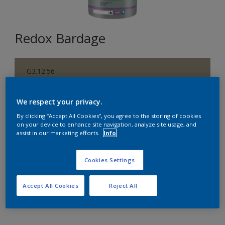
Redox Bardage
G3.12.56
Changer de couleur
We respect your privacy.
Format
By clicking “Accept All Cookies”, you agree to the storing of cookies
on your device to enhance site navigation, analyze site usage, and
1 L
5 L
15 L
assist in our marketing efforts.
Info
Quantité
Cookies Settings
Accept All Cookies
Reject All