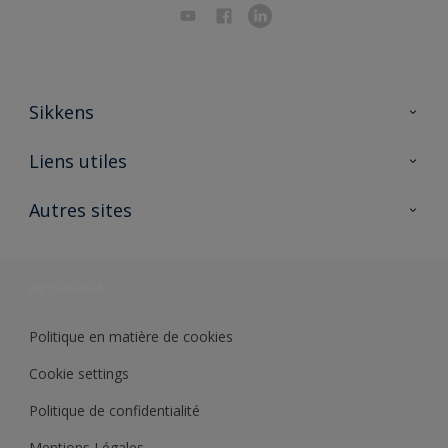
Sikkens
A propos de Sikkens
Liens utiles
Contactez nous
Ouvrir un magasin PASS
Autres sites
Trimetal
Sikkens Solutions
Polyfilla Pro
Wiki Peinture
Développement durable
Où jeter son pot de peinture ?
Politique en matière de cookies
Cookie settings
Politique de confidentialité
Mentions Légales