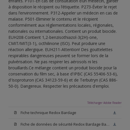
enfants. P101-En cas de consultation d’un médecin, garder
à disposition le récipient ou l’étiquette. P273-Éviter le rejet
dans l’environnement. P312-Appeler un médecin en cas de
malaise. P501-Eliminer le contenu et le récipient
conformément aux réglementations locales, régionales,
nationales ou internationales. Contient un produit biocide.
EUH208-Contient 1,2-benzisothiazol-3(2H)-one,
CMIT/MIT(3-1), octhilinone (ISO). Peut produire une
réaction allergique. EUH211-Attention! Des gouttelettes
respirables dangereuses peuvent se former lors de la
pulvérisation. Ne pas respirer les aérosols ni les
brouillards.Ce mélange contient un produit biocide pour la
conservation du film sec, à base d'IPBC (CAS 55406-53-6),
d'Isoproturon (CAS 34123-59-6) et de Terbutryn (CAS 886-
50-0). Dangereux. Respecter les précautions d'emploi.
Télécharger Adobe Reader
Fiche technique Redox Bardage
Fiche de données de sécurité Redox Bardage Base N00