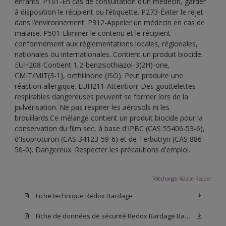
enfants. P101-En cas de consultation d’un médecin, garder
à disposition le récipient ou l’étiquette. P273-Éviter le rejet
dans l’environnement. P312-Appeler un médecin en cas de
malaise. P501-Eliminer le contenu et le récipient
conformément aux réglementations locales, régionales,
nationales ou internationales. Contient un produit biocide.
EUH208-Contient 1,2-benzisothiazol-3(2H)-one,
CMIT/MIT(3-1), octhilinone (ISO). Peut produire une
réaction allergique. EUH211-Attention! Des gouttelettes
respirables dangereuses peuvent se former lors de la
pulvérisation. Ne pas respirer les aérosols ni les
brouillards.Ce mélange contient un produit biocide pour la
conservation du film sec, à base d'IPBC (CAS 55406-53-6),
d'Isoproturon (CAS 34123-59-6) et de Terbutryn (CAS 886-
50-0). Dangereux. Respecter les précautions d'emploi.
Télécharger Adobe Reader
Fiche technique Redox Bardage
Fiche de données de sécurité Redox Bardage Base N00