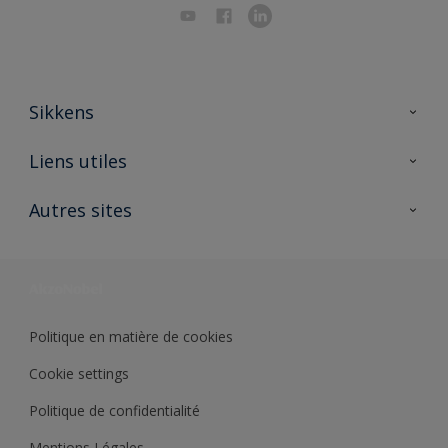
Sikkens
A propos de Sikkens
Liens utiles
Contactez nous
Ouvrir un magasin PASS
Autres sites
Trimetal
Sikkens Solutions
Polyfilla Pro
Wiki Peinture
Développement durable
Où jeter son pot de peinture ?
Politique en matière de cookies
Cookie settings
Politique de confidentialité
Mentions Légales