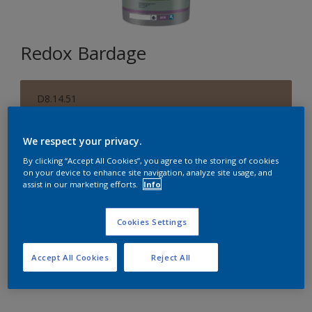
Redox Bardage
D8.14.51
Changer de couleur
We respect your privacy.
Format
By clicking “Accept All Cookies”, you agree to the storing of cookies
on your device to enhance site navigation, analyze site usage, and
1 L
5 L
15 L
assist in our marketing efforts.
Info
Quantité
Cookies Settings
Accept All Cookies
Reject All