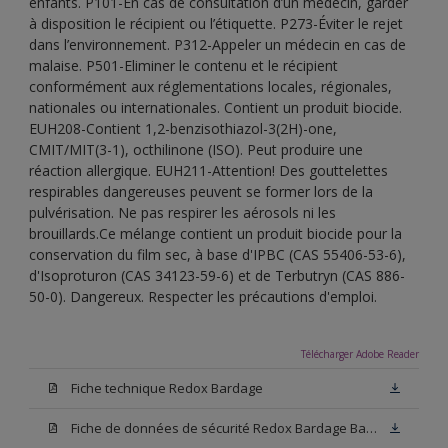
enfants. P101-En cas de consultation d’un médecin, garder
à disposition le récipient ou l’étiquette. P273-Éviter le rejet
dans l’environnement. P312-Appeler un médecin en cas de
malaise. P501-Eliminer le contenu et le récipient
conformément aux réglementations locales, régionales,
nationales ou internationales. Contient un produit biocide.
EUH208-Contient 1,2-benzisothiazol-3(2H)-one,
CMIT/MIT(3-1), octhilinone (ISO). Peut produire une
réaction allergique. EUH211-Attention! Des gouttelettes
respirables dangereuses peuvent se former lors de la
pulvérisation. Ne pas respirer les aérosols ni les
brouillards.Ce mélange contient un produit biocide pour la
conservation du film sec, à base d'IPBC (CAS 55406-53-6),
d'Isoproturon (CAS 34123-59-6) et de Terbutryn (CAS 886-
50-0). Dangereux. Respecter les précautions d'emploi.
Télécharger Adobe Reader
Fiche technique Redox Bardage
Fiche de données de sécurité Redox Bardage Base N00