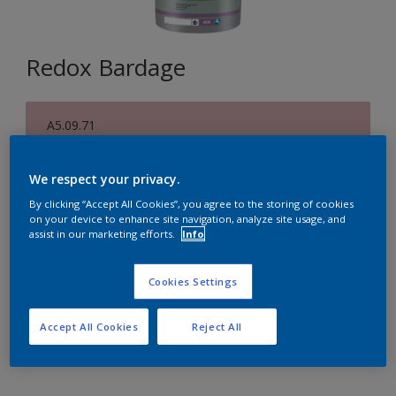
Redox Bardage
A5.09.71
Changer de couleur
We respect your privacy.
Format
By clicking “Accept All Cookies”, you agree to the storing of cookies
on your device to enhance site navigation, analyze site usage, and
1 L
5 L
15 L
assist in our marketing efforts.
Info
Quantité
Cookies Settings
Accept All Cookies
Reject All