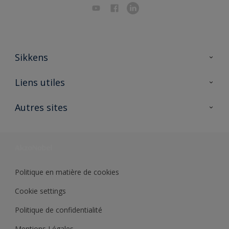
Sikkens
A propos de Sikkens
Liens utiles
Contactez nous
Ouvrir un magasin PASS
Autres sites
Trimetal
Sikkens Solutions
Polyfilla Pro
Wiki Peinture
Développement durable
Où jeter son pot de peinture ?
Politique en matière de cookies
Cookie settings
Politique de confidentialité
Mentions Légales