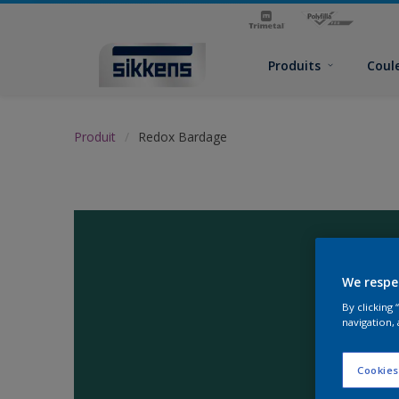
Produits
Coul
Produit
Redox Bardage
We respe
By clicking
navigation, 
Cookies