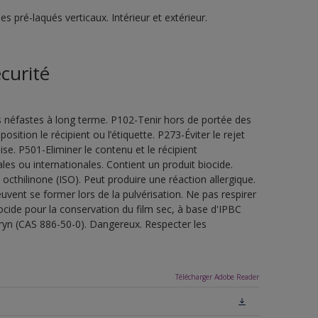
 pré-laqués verticaux. Intérieur et extérieur.
curité
s néfastes à long terme. P102-Tenir hors de portée des
sition le récipient ou l’étiquette. P273-Éviter le rejet
e. P501-Eliminer le contenu et le récipient
es ou internationales. Contient un produit biocide.
thilinone (ISO). Peut produire une réaction allergique.
vent se former lors de la pulvérisation. Ne pas respirer
iocide pour la conservation du film sec, à base d'IPBC
ryn (CAS 886-50-0). Dangereux. Respecter les
Télécharger Adobe Reader