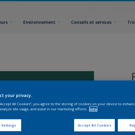
eurs
Environnement
Conseils et services
Tro
ct your privacy.
 “Accept All Cookies”, you agree to the storing of cookies on your device to enhanc
analyze site usage, and assist in our marketing efforts.
Info
F
 Settings
Accept All Cookies
Rej