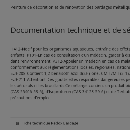
Peinture de décoration et de rénovation des bardages métalliques
Documentation technique et de sé
H412-Nocif pour les organismes aquatiques, entraîne des effet
enfants. P101-En cas de consultation d’un médecin, garder à dispo
dans l’environnement. P312-Appeler un médecin en cas de malais
conformément aux réglementations locales, régionales, national
EUH208-Contient 1,2-benzisothiazol-3(2H)-one, CMIT/MIT(3-1), oc
EUH211-Attention! Des gouttelettes respirables dangereuses peu
les aérosols ni les brouillards.Ce mélange contient un produit b
(CAS 55406-53-6), d'Isoproturon (CAS 34123-59-6) et de Terbut
précautions d'emploi.
Fiche technique Redox Bardage