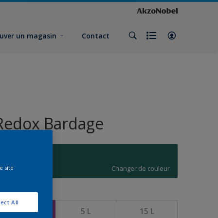
uver un magasin
Contact
Redox Bardage
P0.30.30
Changer de couleur
e site
ormat
ect All
1 L
5 L
15 L