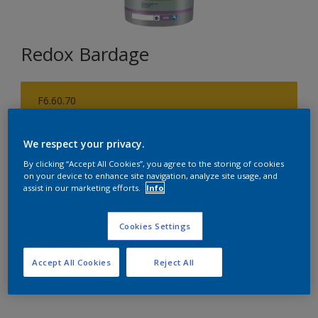
Redox Bardage
F6.60.70
Changer de couleur
We respect your privacy.
Format
By clicking “Accept All Cookies”, you agree to the storing of cookies
on your device to enhance site navigation, analyze site usage, and
1 L
5 L
15 L
assist in our marketing efforts.
Info
Quantité
Cookies Settings
Accept All Cookies
Reject All