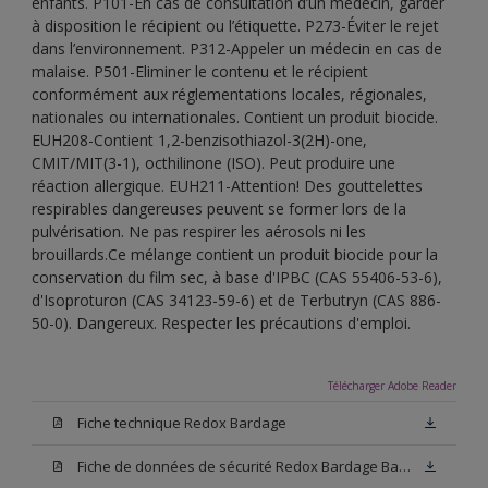
enfants. P101-En cas de consultation d’un médecin, garder
à disposition le récipient ou l’étiquette. P273-Éviter le rejet
dans l’environnement. P312-Appeler un médecin en cas de
malaise. P501-Eliminer le contenu et le récipient
conformément aux réglementations locales, régionales,
nationales ou internationales. Contient un produit biocide.
EUH208-Contient 1,2-benzisothiazol-3(2H)-one,
CMIT/MIT(3-1), octhilinone (ISO). Peut produire une
réaction allergique. EUH211-Attention! Des gouttelettes
respirables dangereuses peuvent se former lors de la
pulvérisation. Ne pas respirer les aérosols ni les
brouillards.Ce mélange contient un produit biocide pour la
conservation du film sec, à base d'IPBC (CAS 55406-53-6),
d'Isoproturon (CAS 34123-59-6) et de Terbutryn (CAS 886-
50-0). Dangereux. Respecter les précautions d'emploi.
Télécharger Adobe Reader
Fiche technique Redox Bardage
Fiche de données de sécurité Redox Bardage Base N00