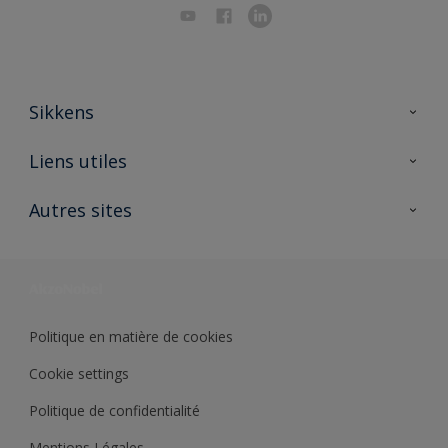
Sikkens
A propos de Sikkens
Liens utiles
Contactez nous
Ouvrir un magasin PASS
Autres sites
Trimetal
Sikkens Solutions
Polyfilla Pro
Wiki Peinture
Développement durable
Où jeter son pot de peinture ?
Politique en matière de cookies
Cookie settings
Politique de confidentialité
Mentions Légales