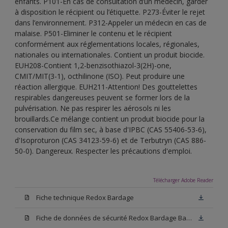
enfants. P101-En cas de consultation d’un médecin, garder
à disposition le récipient ou l’étiquette. P273-Éviter le rejet
dans l’environnement. P312-Appeler un médecin en cas de
malaise. P501-Eliminer le contenu et le récipient
conformément aux réglementations locales, régionales,
nationales ou internationales. Contient un produit biocide.
EUH208-Contient 1,2-benzisothiazol-3(2H)-one,
CMIT/MIT(3-1), octhilinone (ISO). Peut produire une
réaction allergique. EUH211-Attention! Des gouttelettes
respirables dangereuses peuvent se former lors de la
pulvérisation. Ne pas respirer les aérosols ni les
brouillards.Ce mélange contient un produit biocide pour la
conservation du film sec, à base d'IPBC (CAS 55406-53-6),
d'Isoproturon (CAS 34123-59-6) et de Terbutryn (CAS 886-
50-0). Dangereux. Respecter les précautions d'emploi.
Télécharger Adobe Reader
Fiche technique Redox Bardage
Fiche de données de sécurité Redox Bardage Base N00