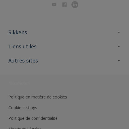
Sikkens
A propos de Sikkens
Liens utiles
Contactez nous
Ouvrir un magasin PASS
Autres sites
Trimetal
Sikkens Solutions
Polyfilla Pro
Wiki Peinture
Développement durable
Où jeter son pot de peinture ?
Politique en matière de cookies
Cookie settings
Politique de confidentialité
Mentions Légales