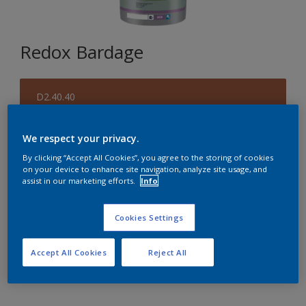
Redox Bardage
D2.40.40
Changer de couleur
We respect your privacy.
Format
By clicking “Accept All Cookies”, you agree to the storing of cookies
on your device to enhance site navigation, analyze site usage, and
1 L
5 L
15 L
assist in our marketing efforts.
Info
Quantité
Cookies Settings
Accept All Cookies
Reject All