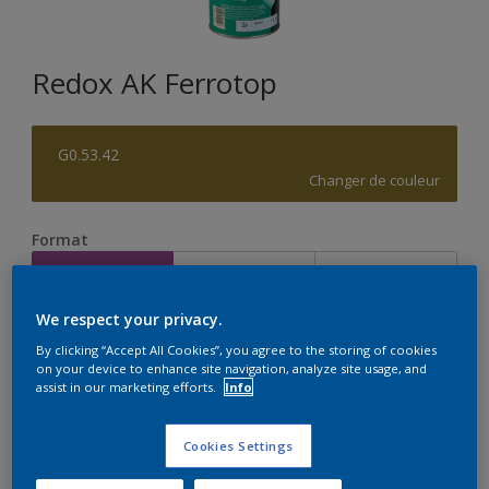
Redox AK Ferrotop
G0.53.42
Changer de couleur
Format
1L
2,5L
10L
We respect your privacy.
Quantité
Calculateur de peinture
By clicking “Accept All Cookies”, you agree to the storing of cookies
on your device to enhance site navigation, analyze site usage, and
Calculer
assist in our marketing efforts.
Info
Cookies Settings