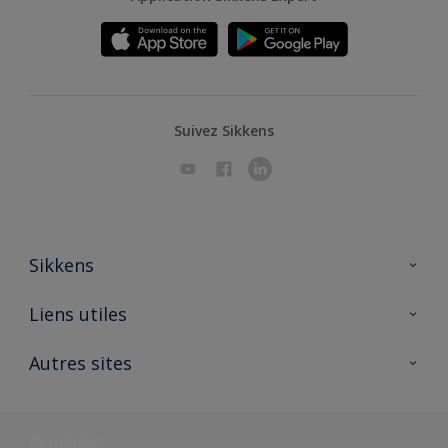
Suivez Sikkens
Sikkens
A propos de Sikkens
Liens utiles
Contactez nous
Ouvrir un magasin PASS
Autres sites
Trimetal
Sikkens Solutions
Polyfilla Pro
Wiki Peinture
Développement durable