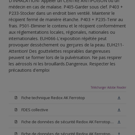
D’INHALATION- Appeler un CENTRE ANTIPOISON ou un
médecin en cas de malaise. P405-Garder sous clef. P403 +
P233-Stocker dans un endroit bien ventilé. Maintenir le
récipient fermé de manière étanche. P403 + P235-Tenir au
frais. P501-Eliminer le contenu et le récipient conformément
aux réglementations locales, régionales, nationales ou
internationales. EUH066-L'exposition répétée peut
provoquer dessèchement ou gerçures de la peau. EUH211-
Attention! Des gouttelettes respirables dangereuses
peuvent se former lors de la pulvérisation. Ne pas respirer
les aérosols ni les brouillards.Dangereux. Respecter les
précautions d'emploi
Télécharger Adobe Reader
Fiche technique Redox AK Ferrotop
FDES collective
Fiche de données de sécurité Redox AK Ferrotop Base W05
Fiche de données de sécurité Redox AK Ferrotop Noir