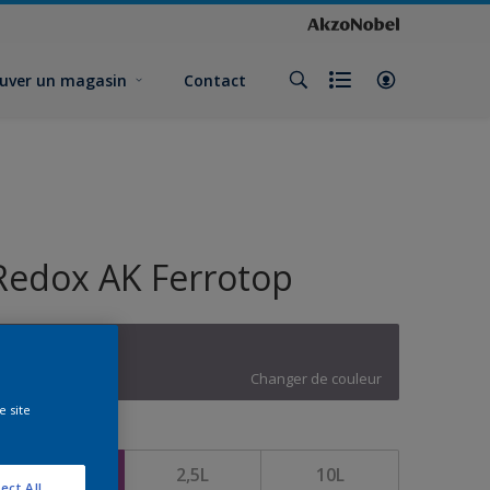
uver un magasin
Contact
Redox AK Ferrotop
W3.05.43
Changer de couleur
e site
ormat
1L
2,5L
10L
ect All