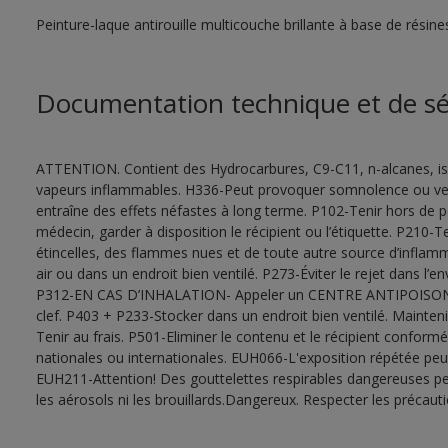
Peinture-laque antirouille multicouche brillante à base de résines
Documentation technique et de sé
ATTENTION. Contient des Hydrocarbures, C9-C11, n-alcanes, is
vapeurs inflammables. H336-Peut provoquer somnolence ou ver
entraîne des effets néfastes à long terme. P102-Tenir hors de 
médecin, garder à disposition le récipient ou l’étiquette. P210-T
étincelles, des flammes nues et de toute autre source d’inflam
air ou dans un endroit bien ventilé. P273-Éviter le rejet dans l’
P312-EN CAS D’INHALATION- Appeler un CENTRE ANTIPOISON o
clef. P403 + P233-Stocker dans un endroit bien ventilé. Mainten
Tenir au frais. P501-Eliminer le contenu et le récipient confor
nationales ou internationales. EUH066-L'exposition répétée pe
EUH211-Attention! Des gouttelettes respirables dangereuses peu
les aérosols ni les brouillards.Dangereux. Respecter les précaut