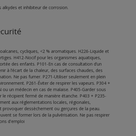
 alkydes et inhibiteur de corrosion.
curité
oalcanes, cycliques, <2 % aromatiques. H226-Liquide et
tiges. H412-Nocif pour les organismes aquatiques,
portée des enfants. P101-En cas de consultation d’un
enir à l’écart de la chaleur, des surfaces chaudes, des
mation. Ne pas fumer. P271-Utiliser seulement en plein
environnement. P261-Éviter de respirer les vapeurs. P304 +
u un médecin en cas de malaise. P405-Garder sous
ir le récipient fermé de manière étanche. P403 + P235-
mément aux réglementations locales, régionales,
ut provoquer dessèchement ou gerçures de la peau.
vent se former lors de la pulvérisation. Ne pas respirer
ions d'emploi