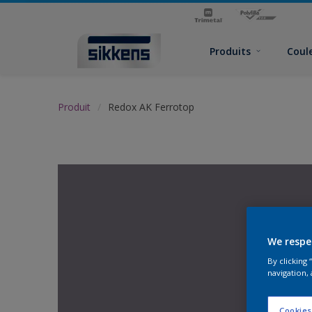
Produits
Coul
Produit
Redox AK Ferrotop
We respe
By clicking
navigation, 
Cookies