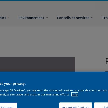
eurs
Environnement
Conseils et services
Tro
ct your privacy.
 “Accept All Cookies”, you agree to the storing of cookies on your device to enhanc
analyze site usage, and assist in our marketing efforts.
Info
F
 Settings
Accept All Cookies
Rej