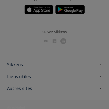
Suivez Sikkens
Sikkens
A propos de Sikkens
Liens utiles
Contactez nous
Ouvrir un magasin PASS
Autres sites
Trimetal
Sikkens Solutions
Polyfilla Pro
Wiki Peinture
Développement durable