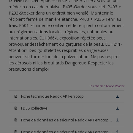
D’INHALATION- Appeler un CENTRE ANTIPOISON ou un
médecin en cas de malaise. P405-Garder sous clef. P403 +
P233-Stocker dans un endroit bien ventilé. Maintenir le
récipient fermé de manière étanche. P403 + P235-Tenir au
frais. P501-Eliminer le contenu et le récipient conformément
aux réglementations locales, régionales, nationales ou
internationales. EUH066-L'exposition répétée peut
provoquer dessèchement ou gerçures de la peau. EUH211-
Attention! Des gouttelettes respirables dangereuses
peuvent se former lors de la pulvérisation. Ne pas respirer
les aérosols ni les brouillards.Dangereux. Respecter les
précautions d'emploi
Télécharger Adobe Reader
Fiche technique Redox AK Ferrotop
FDES collective
Fiche de données de sécurité Redox AK Ferrotop Base W05
Fiche de données de sécurité Redox AK Ferrotop Noir