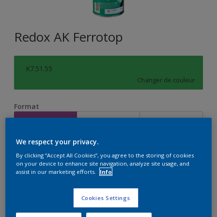
Redox AK Ferrotop
K7.51.55
Changer de couleur
Format
1L
2,5L
10L
We respect your privacy.
Quantité
Calculateur de peinture
By clicking “Accept All Cookies”, you agree to the storing of cookies
on your device to enhance site navigation, analyze site usage, and
Calculer
assist in our marketing efforts.
Info
Cookies Settings