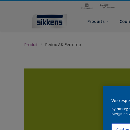
Produits
Coul
Produit
Redox AK Ferrotop
We respe
By clicking
navigation, 
Cookies