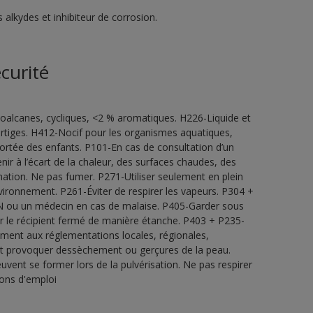
 alkydes et inhibiteur de corrosion.
curité
oalcanes, cycliques, <2 % aromatiques. H226-Liquide et
tiges. H412-Nocif pour les organismes aquatiques,
portée des enfants. P101-En cas de consultation d’un
enir à l’écart de la chaleur, des surfaces chaudes, des
mation. Ne pas fumer. P271-Utiliser seulement en plein
environnement. P261-Éviter de respirer les vapeurs. P304 +
u un médecin en cas de malaise. P405-Garder sous
ir le récipient fermé de manière étanche. P403 + P235-
mément aux réglementations locales, régionales,
ut provoquer dessèchement ou gerçures de la peau.
vent se former lors de la pulvérisation. Ne pas respirer
ions d'emploi