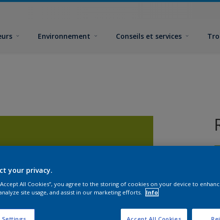
eurs
Environnement
Conseils et services
Tro
ct your privacy.
 “Accept All Cookies”, you agree to the storing of cookies on your device to enhanc
analyze site usage, and assist in our marketing efforts.
Info
F
 Settings
Accept All Cookies
Rej