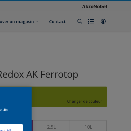
uver un magasin
Contact
Redox AK Ferrotop
H2.62.59
Changer de couleur
e site
ormat
1L
2,5L
10L
ect All