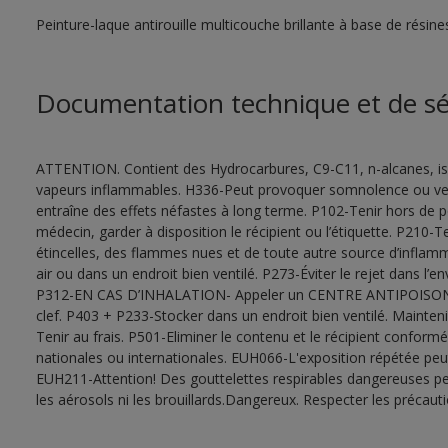
Peinture-laque antirouille multicouche brillante à base de résines
Documentation technique et de sé
ATTENTION. Contient des Hydrocarbures, C9-C11, n-alcanes, is
vapeurs inflammables. H336-Peut provoquer somnolence ou ver
entraîne des effets néfastes à long terme. P102-Tenir hors de 
médecin, garder à disposition le récipient ou l’étiquette. P210-T
étincelles, des flammes nues et de toute autre source d’inflam
air ou dans un endroit bien ventilé. P273-Éviter le rejet dans l’
P312-EN CAS D’INHALATION- Appeler un CENTRE ANTIPOISON o
clef. P403 + P233-Stocker dans un endroit bien ventilé. Mainten
Tenir au frais. P501-Eliminer le contenu et le récipient confor
nationales ou internationales. EUH066-L'exposition répétée pe
EUH211-Attention! Des gouttelettes respirables dangereuses peu
les aérosols ni les brouillards.Dangereux. Respecter les précaut