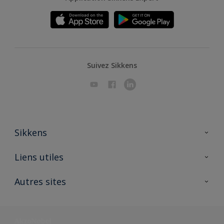
Suivez Sikkens
Sikkens
A propos de Sikkens
Liens utiles
Contactez nous
Ouvrir un magasin PASS
Autres sites
Trimetal
Sikkens Solutions
Polyfilla Pro
Wiki Peinture
Développement durable