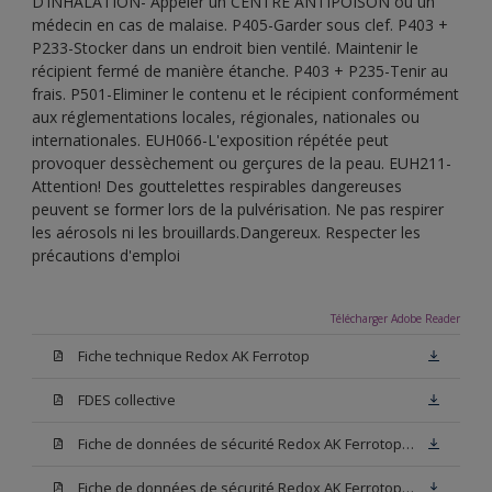
D’INHALATION- Appeler un CENTRE ANTIPOISON ou un
médecin en cas de malaise. P405-Garder sous clef. P403 +
P233-Stocker dans un endroit bien ventilé. Maintenir le
récipient fermé de manière étanche. P403 + P235-Tenir au
frais. P501-Eliminer le contenu et le récipient conformément
aux réglementations locales, régionales, nationales ou
internationales. EUH066-L'exposition répétée peut
provoquer dessèchement ou gerçures de la peau. EUH211-
Attention! Des gouttelettes respirables dangereuses
peuvent se former lors de la pulvérisation. Ne pas respirer
les aérosols ni les brouillards.Dangereux. Respecter les
précautions d'emploi
Télécharger Adobe Reader
Fiche technique Redox AK Ferrotop
FDES collective
Fiche de données de sécurité Redox AK Ferrotop Base W05
Fiche de données de sécurité Redox AK Ferrotop Noir