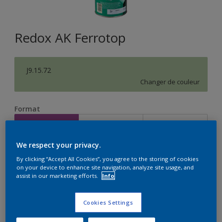
Redox AK Ferrotop
J9.15.72
Changer de couleur
Format
1L
2,5L
10L
We respect your privacy.
Quantité
Calculateur de peinture
By clicking “Accept All Cookies”, you agree to the storing of cookies
on your device to enhance site navigation, analyze site usage, and
Calculer
assist in our marketing efforts.
Info
Cookies Settings