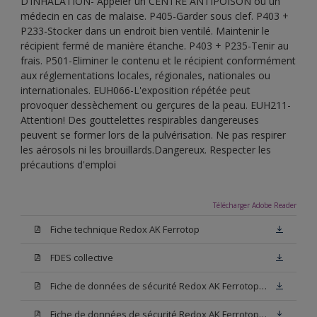
D’INHALATION- Appeler un CENTRE ANTIPOISON ou un
médecin en cas de malaise. P405-Garder sous clef. P403 +
P233-Stocker dans un endroit bien ventilé. Maintenir le
récipient fermé de manière étanche. P403 + P235-Tenir au
frais. P501-Eliminer le contenu et le récipient conformément
aux réglementations locales, régionales, nationales ou
internationales. EUH066-L'exposition répétée peut
provoquer dessèchement ou gerçures de la peau. EUH211-
Attention! Des gouttelettes respirables dangereuses
peuvent se former lors de la pulvérisation. Ne pas respirer
les aérosols ni les brouillards.Dangereux. Respecter les
précautions d'emploi
Télécharger Adobe Reader
Fiche technique Redox AK Ferrotop
FDES collective
Fiche de données de sécurité Redox AK Ferrotop Base W05
Fiche de données de sécurité Redox AK Ferrotop Noir