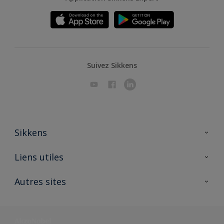
Suivez Sikkens
Sikkens
A propos de Sikkens
Liens utiles
Contactez nous
Ouvrir un magasin PASS
Autres sites
Trimetal
Sikkens Solutions
Polyfilla Pro
Wiki Peinture
Développement durable