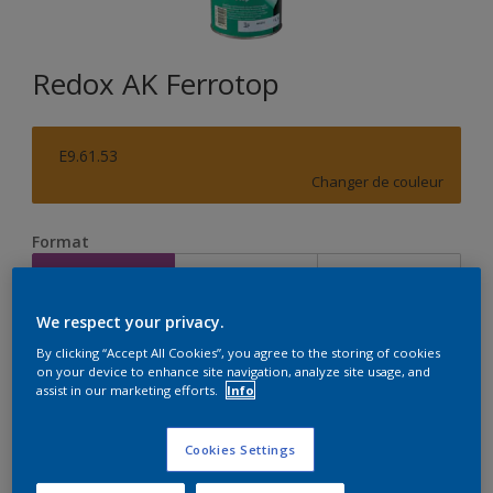
Redox AK Ferrotop
E9.61.53
Changer de couleur
Format
1L
2,5L
10L
We respect your privacy.
Quantité
Calculateur de peinture
By clicking “Accept All Cookies”, you agree to the storing of cookies
on your device to enhance site navigation, analyze site usage, and
Calculer
assist in our marketing efforts.
Info
Cookies Settings