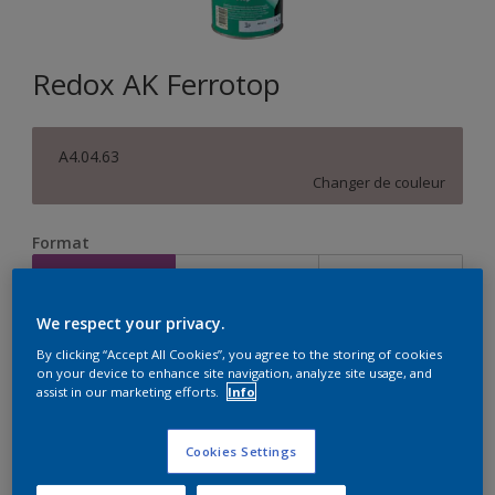
Redox AK Ferrotop
A4.04.63
Changer de couleur
Format
1L
2,5L
10L
We respect your privacy.
Quantité
Calculateur de peinture
By clicking “Accept All Cookies”, you agree to the storing of cookies
on your device to enhance site navigation, analyze site usage, and
Calculer
assist in our marketing efforts.
Info
Cookies Settings