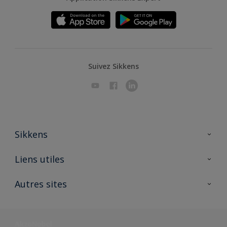
Suivez Sikkens
Sikkens
A propos de Sikkens
Liens utiles
Contactez nous
Ouvrir un magasin PASS
Autres sites
Trimetal
Sikkens Solutions
Polyfilla Pro
Wiki Peinture
Développement durable