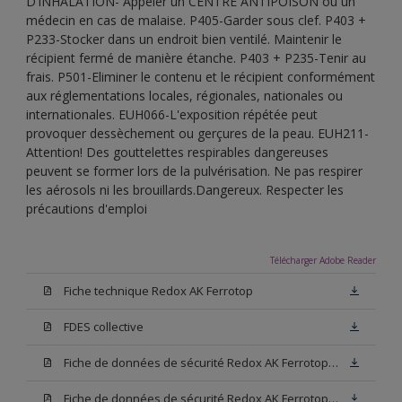
D’INHALATION- Appeler un CENTRE ANTIPOISON ou un
médecin en cas de malaise. P405-Garder sous clef. P403 +
P233-Stocker dans un endroit bien ventilé. Maintenir le
récipient fermé de manière étanche. P403 + P235-Tenir au
frais. P501-Eliminer le contenu et le récipient conformément
aux réglementations locales, régionales, nationales ou
internationales. EUH066-L'exposition répétée peut
provoquer dessèchement ou gerçures de la peau. EUH211-
Attention! Des gouttelettes respirables dangereuses
peuvent se former lors de la pulvérisation. Ne pas respirer
les aérosols ni les brouillards.Dangereux. Respecter les
précautions d'emploi
Télécharger Adobe Reader
Fiche technique Redox AK Ferrotop
FDES collective
Fiche de données de sécurité Redox AK Ferrotop Base W05
Fiche de données de sécurité Redox AK Ferrotop Noir