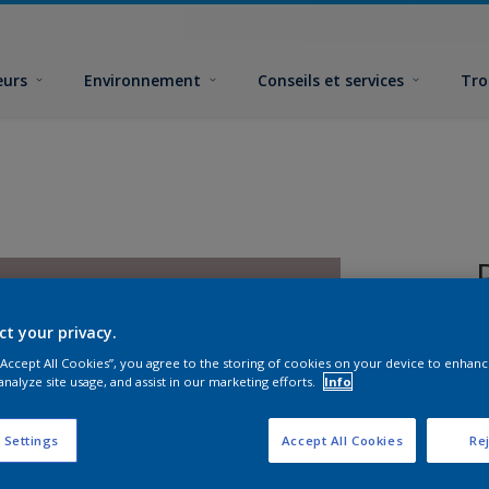
eurs
Environnement
Conseils et services
Tro
ct your privacy.
 “Accept All Cookies”, you agree to the storing of cookies on your device to enhanc
analyze site usage, and assist in our marketing efforts.
Info
F
 Settings
Accept All Cookies
Rej