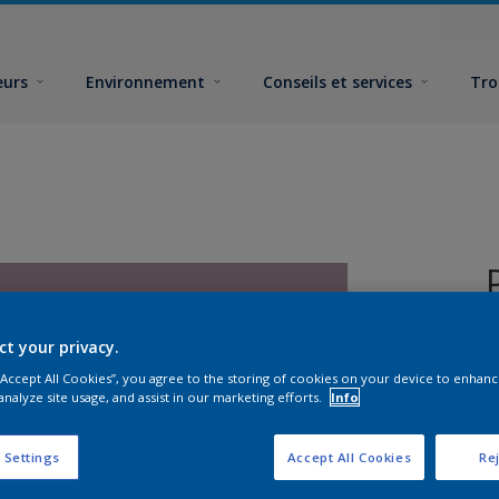
eurs
Environnement
Conseils et services
Tro
ct your privacy.
 “Accept All Cookies”, you agree to the storing of cookies on your device to enhanc
analyze site usage, and assist in our marketing efforts.
Info
F
 Settings
Accept All Cookies
Rej