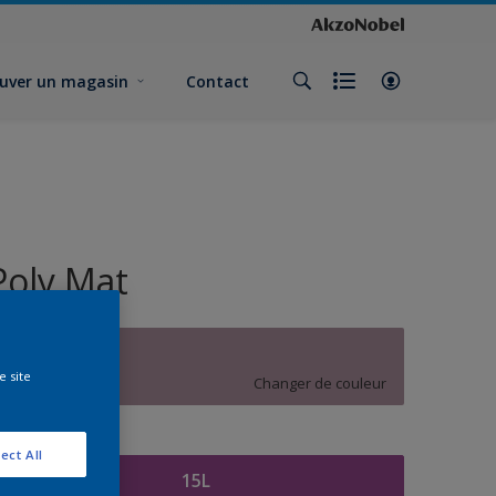
uver un magasin
Contact
Poly Mat
Y7.09.57
e site
Changer de couleur
ormat
ect All
15L