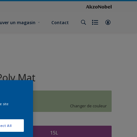
uver un magasin
Contact
Poly Mat
J9.15.72
e site
Changer de couleur
ormat
ect All
15L