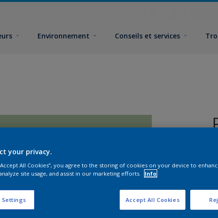
eurs
Environnement
Conseils et services
Tro
ct your privacy.
 “Accept All Cookies”, you agree to the storing of cookies on your device to enhanc
analyze site usage, and assist in our marketing efforts.
Info
F
 Settings
Accept All Cookies
Rej