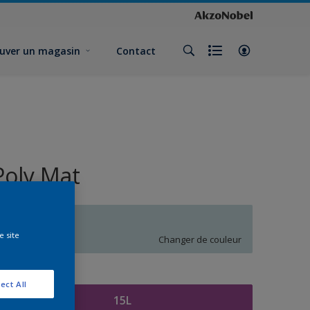
uver un magasin
Contact
Poly Mat
Q5.06.80
e site
Changer de couleur
ormat
ect All
15L