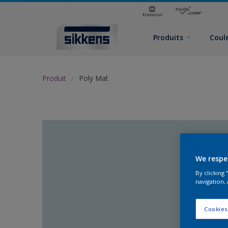
Produits
Coul
Produit
Poly Mat
We respe
By clicking
navigation, 
Cookies