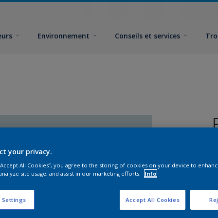
eurs
Environnement
Conseils et services
Tro
ct your privacy.
 “Accept All Cookies”, you agree to the storing of cookies on your device to enhanc
analyze site usage, and assist in our marketing efforts.
Info
F
 Settings
Accept All Cookies
Rej