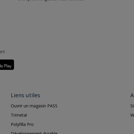
ert
Liens utiles
A
Ouvrir un magasin PASS
S
Trimetal
W
Polyfilla Pro
Développement durable