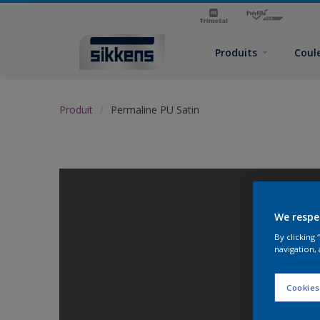
Produits
Coul
Produit
Permaline PU Satin
We respe
By clicking
navigation, 
Cookies