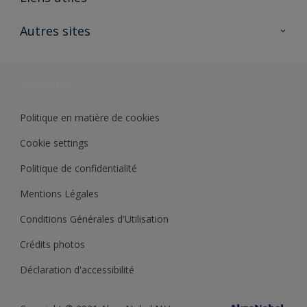
Contactez nous
Ouvrir un magasin PASS
Autres sites
Trimetal
Sikkens Solutions
Polyfilla Pro
Wiki Peinture
Développement durable
Où jeter son pot de peinture ?
Politique en matière de cookies
Cookie settings
Politique de confidentialité
Mentions Légales
Conditions Générales d'Utilisation
Crédits photos
Déclaration d'accessibilité