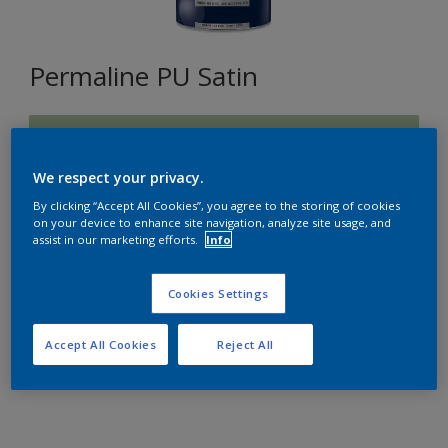
Permaline PU Satin
J9.15.72
Changer de couleur
We respect your privacy.
By clicking “Accept All Cookies”, you agree to the storing of cookies
Format
on your device to enhance site navigation, analyze site usage, and
assist in our marketing efforts.
Info
1L
2,5L
Cookies Settings
Quantité
Accept All Cookies
Reject All