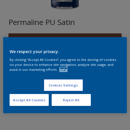
Permaline PU Satin
D1.36.25
Changer de couleur
We respect your privacy.
By clicking “Accept All Cookies”, you agree to the storing of cookies
Format
on your device to enhance site navigation, analyze site usage, and
assist in our marketing efforts.
Info
2,5L
Cookies Settings
Quantité
Accept All Cookies
Reject All