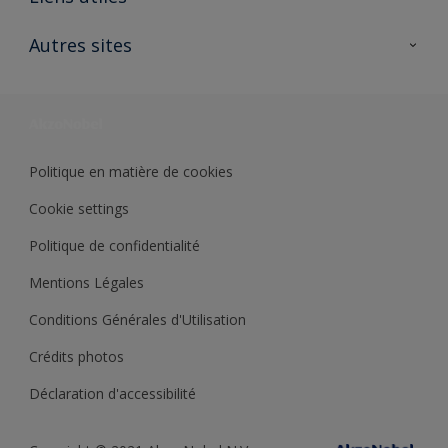
Contactez nous
Ouvrir un magasin PASS
Autres sites
Trimetal
Sikkens Solutions
Polyfilla Pro
Wiki Peinture
Développement durable
Où jeter son pot de peinture ?
Politique en matière de cookies
Cookie settings
Politique de confidentialité
Mentions Légales
Conditions Générales d'Utilisation
Crédits photos
Déclaration d'accessibilité