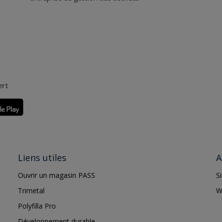
ert
Liens utiles
A
Ouvrir un magasin PASS
S
Trimetal
W
Polyfilla Pro
Développement durable