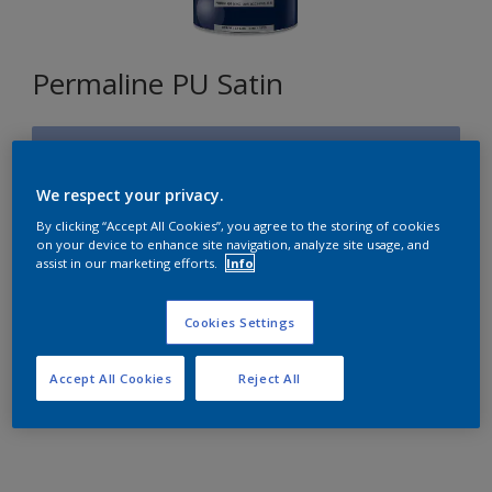
Permaline PU Satin
U4.21.64
Changer de couleur
We respect your privacy.
By clicking “Accept All Cookies”, you agree to the storing of cookies
Format
on your device to enhance site navigation, analyze site usage, and
assist in our marketing efforts.
Info
1L
2,5L
Cookies Settings
Quantité
Accept All Cookies
Reject All