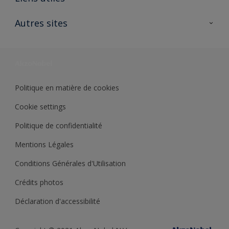
Contactez nous
Ouvrir un magasin PASS
Autres sites
Trimetal
Sikkens Solutions
Polyfilla Pro
Wiki Peinture
Développement durable
Où jeter son pot de peinture ?
Politique en matière de cookies
Cookie settings
Politique de confidentialité
Mentions Légales
Conditions Générales d'Utilisation
Crédits photos
Déclaration d'accessibilité