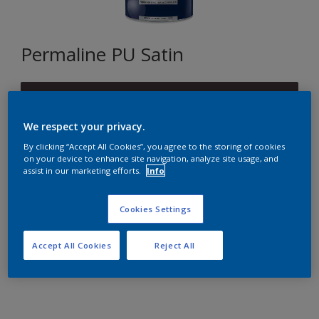
Permaline PU Satin
Z1.08.16
Changer de couleur
We respect your privacy.
By clicking “Accept All Cookies”, you agree to the storing of cookies
Format
on your device to enhance site navigation, analyze site usage, and
assist in our marketing efforts.
Info
2,5L
Cookies Settings
Quantité
Accept All Cookies
Reject All