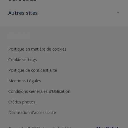
Contactez nous
Ouvrir un magasin PASS
Autres sites
Trimetal
Sikkens Solutions
Polyfilla Pro
Wiki Peinture
Développement durable
Où jeter son pot de peinture ?
Politique en matière de cookies
Cookie settings
Politique de confidentialité
Mentions Légales
Conditions Générales d'Utilisation
Crédits photos
Déclaration d'accessibilité