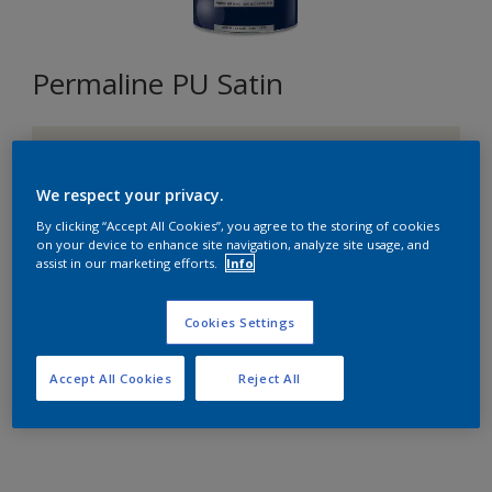
Permaline PU Satin
GN.03.86
Changer de couleur
We respect your privacy.
By clicking “Accept All Cookies”, you agree to the storing of cookies
Format
on your device to enhance site navigation, analyze site usage, and
assist in our marketing efforts.
Info
1L
2,5L
Cookies Settings
Quantité
Accept All Cookies
Reject All