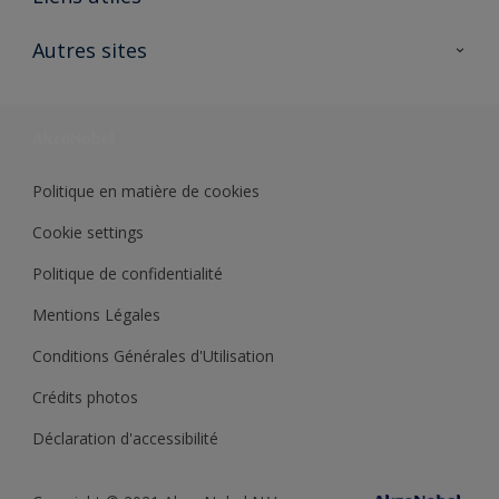
Contactez nous
Ouvrir un magasin PASS
Autres sites
Trimetal
Sikkens Solutions
Polyfilla Pro
Wiki Peinture
Développement durable
Où jeter son pot de peinture ?
Politique en matière de cookies
Cookie settings
Politique de confidentialité
Mentions Légales
Conditions Générales d'Utilisation
Crédits photos
Déclaration d'accessibilité