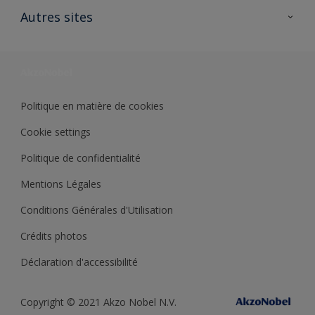
Ouvrir un magasin PASS
Autres sites
Trimetal
Sikkens Solutions
Polyfilla Pro
Wiki Peinture
Développement durable
Où jeter son pot de peinture ?
Politique en matière de cookies
Cookie settings
Politique de confidentialité
Mentions Légales
Conditions Générales d'Utilisation
Crédits photos
Déclaration d'accessibilité
Copyright © 2021 Akzo Nobel N.V.