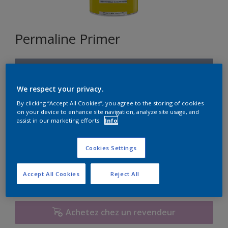
Permaline Primer
U1.11.55
Changer de couleur
We respect your privacy.
By clicking “Accept All Cookies”, you agree to the storing of cookies
Format
on your device to enhance site navigation, analyze site usage, and
assist in our marketing efforts.
Info
1L
2,5L
Cookies Settings
Quantité
Accept All Cookies
Reject All
Achetez chez un revendeur