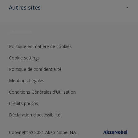
Ouvrir un magasin PASS
Autres sites
Trimetal
Sikkens Solutions
Polyfilla Pro
Wiki Peinture
Développement durable
Où jeter son pot de peinture ?
Politique en matière de cookies
Cookie settings
Politique de confidentialité
Mentions Légales
Conditions Générales d'Utilisation
Crédits photos
Déclaration d'accessibilité
Copyright © 2021 Akzo Nobel N.V.