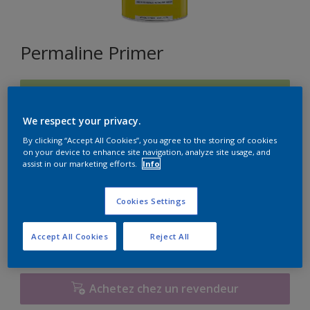
Permaline Primer
J3.25.76
Changer de couleur
We respect your privacy.
By clicking “Accept All Cookies”, you agree to the storing of cookies
Format
on your device to enhance site navigation, analyze site usage, and
assist in our marketing efforts.
Info
1L
2,5L
Cookies Settings
Quantité
Accept All Cookies
Reject All
Achetez chez un revendeur