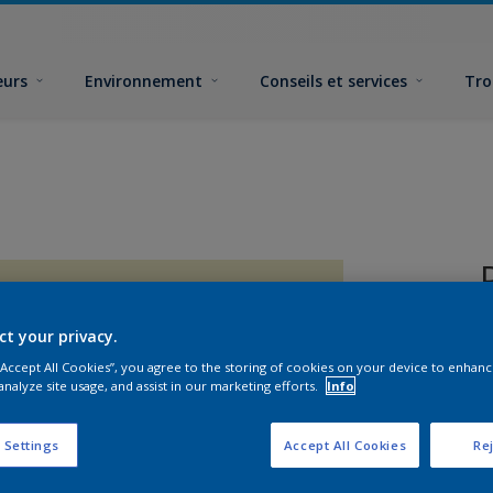
eurs
Environnement
Conseils et services
Tro
ct your privacy.
 “Accept All Cookies”, you agree to the storing of cookies on your device to enhanc
analyze site usage, and assist in our marketing efforts.
Info
F
 Settings
Accept All Cookies
Rej