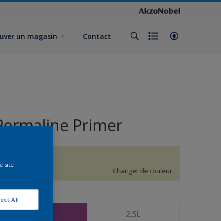
uver un magasin
Contact
Permaline Primer
H1.12.86
e site
Changer de couleur
ormat
ect All
1L
2,5L