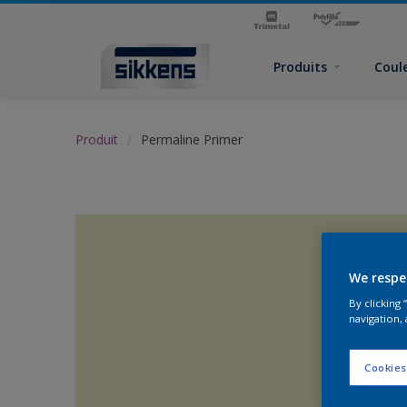
Produits
Coul
Produit
Permaline Primer
We respe
By clicking
navigation, 
Cookies