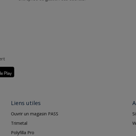
ert
Liens utiles
A
Ouvrir un magasin PASS
S
Trimetal
W
Polyfilla Pro