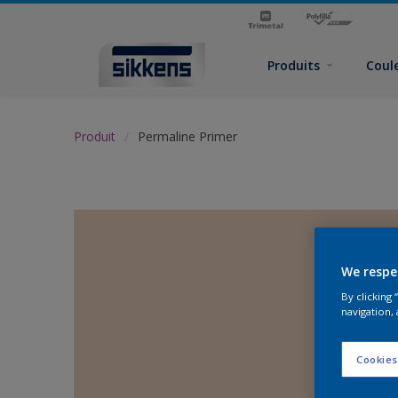
Produits
Coul
Produit
Permaline Primer
We respe
By clicking
navigation, 
Cookies