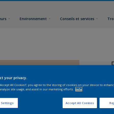
eurs
Environnement
Conseils et services
Tro
ct your privacy.
 “Accept All Cookies”, you agree to the storing of cookies on your device to enhanc
analyze site usage, and assist in our marketing efforts.
Info
F
 Settings
Accept All Cookies
Rej