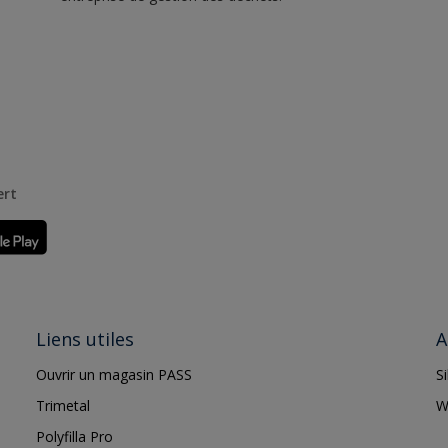
ert
Liens utiles
A
Ouvrir un magasin PASS
S
Trimetal
W
Polyfilla Pro