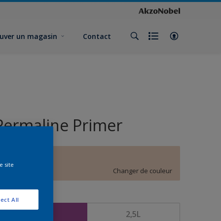
uver un magasin
Contact
Permaline Primer
E0.10.80
e site
Changer de couleur
ormat
ect All
1L
2,5L