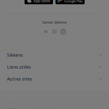
Suivez Sikkens
Sikkens
A propos de Sikkens
Liens utiles
Contactez nous
Ouvrir un magasin PASS
Autres sites
Trimetal
Sikkens Solutions
Polyfilla Pro
Wiki Peinture
Développement durable
Où jeter son pot de peinture ?