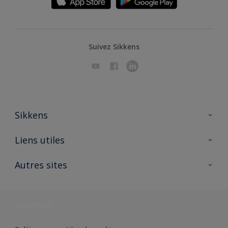
Suivez Sikkens
Sikkens
A propos de Sikkens
Liens utiles
Contactez nous
Ouvrir un magasin PASS
Autres sites
Trimetal
Sikkens Solutions
Polyfilla Pro
Wiki Peinture
Développement durable
Où jeter son pot de peinture ?