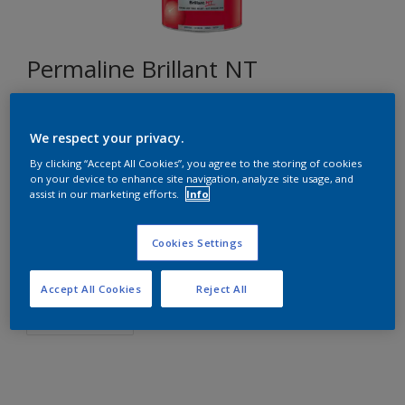
Permaline Brillant NT
B9.49.43
We respect your privacy.
Changer de couleur
By clicking “Accept All Cookies”, you agree to the storing of cookies
on your device to enhance site navigation, analyze site usage, and
assist in our marketing efforts.
Info
Format
1L
2,5L
Cookies Settings
Quantité
Accept All Cookies
Reject All