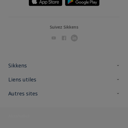
Suivez Sikkens
Sikkens
A propos de Sikkens
Liens utiles
Contactez nous
Ouvrir un magasin PASS
Autres sites
Trimetal
Sikkens Solutions
Polyfilla Pro
Wiki Peinture
Développement durable
Où jeter son pot de peinture ?