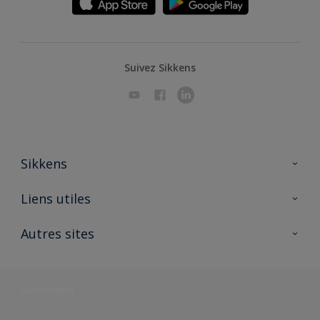
Suivez Sikkens
Sikkens
A propos de Sikkens
Liens utiles
Contactez nous
Ouvrir un magasin PASS
Autres sites
Trimetal
Sikkens Solutions
Polyfilla Pro
Wiki Peinture
Développement durable
Où jeter son pot de peinture ?