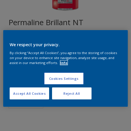
Permaline Brillant NT
Y7.09.57
We respect your privacy.
Changer de couleur
By clicking “Accept All Cookies”, you agree to the storing of cookies
on your device to enhance site navigation, analyze site usage, and
assist in our marketing efforts.
Info
Format
2,5L
Cookies Settings
Quantité
Accept All Cookies
Reject All