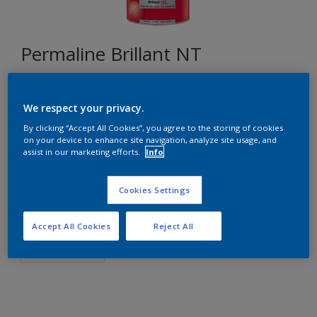
Permaline Brillant NT
Z1.08.16
We respect your privacy.
Changer de couleur
By clicking “Accept All Cookies”, you agree to the storing of cookies
on your device to enhance site navigation, analyze site usage, and
assist in our marketing efforts.
Info
Format
1L
2,5L
Cookies Settings
Quantité
Accept All Cookies
Reject All