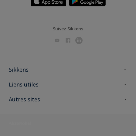
Suivez Sikkens
Sikkens
A propos de Sikkens
Liens utiles
Contactez nous
Ouvrir un magasin PASS
Autres sites
Trimetal
Sikkens Solutions
Polyfilla Pro
Wiki Peinture
Développement durable
Où jeter son pot de peinture ?