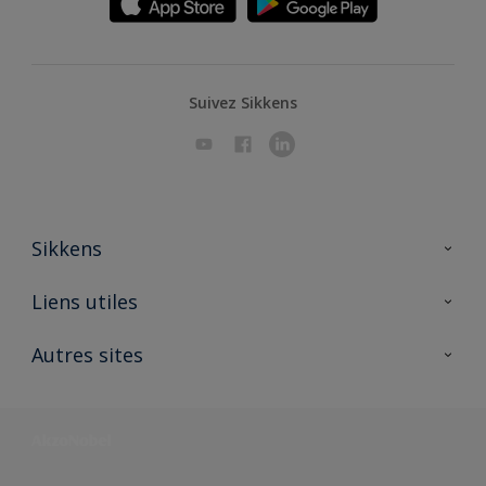
Suivez Sikkens
Sikkens
A propos de Sikkens
Liens utiles
Contactez nous
Ouvrir un magasin PASS
Autres sites
Trimetal
Sikkens Solutions
Polyfilla Pro
Wiki Peinture
Développement durable
Où jeter son pot de peinture ?