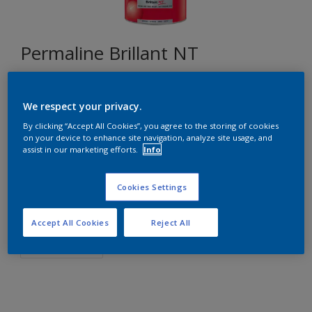
Permaline Brillant NT
Q5.06.80
We respect your privacy.
Changer de couleur
By clicking “Accept All Cookies”, you agree to the storing of cookies
on your device to enhance site navigation, analyze site usage, and
assist in our marketing efforts.
Info
Format
2,5L
Cookies Settings
Quantité
Accept All Cookies
Reject All