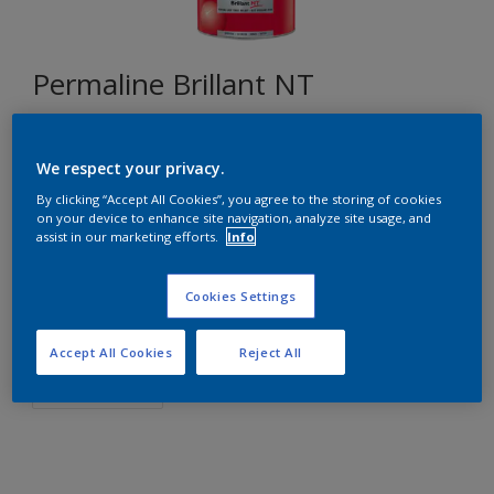
Permaline Brillant NT
E8.29.76
We respect your privacy.
Changer de couleur
By clicking “Accept All Cookies”, you agree to the storing of cookies
on your device to enhance site navigation, analyze site usage, and
assist in our marketing efforts.
Info
Format
2,5L
Cookies Settings
Quantité
Accept All Cookies
Reject All