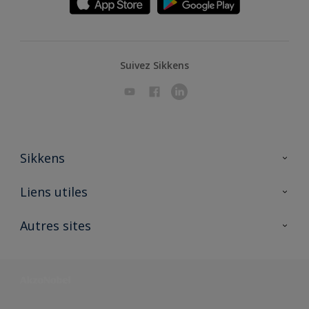
Suivez Sikkens
Sikkens
A propos de Sikkens
Liens utiles
Contactez nous
Ouvrir un magasin PASS
Autres sites
Trimetal
Sikkens Solutions
Polyfilla Pro
Wiki Peinture
Développement durable
Où jeter son pot de peinture ?