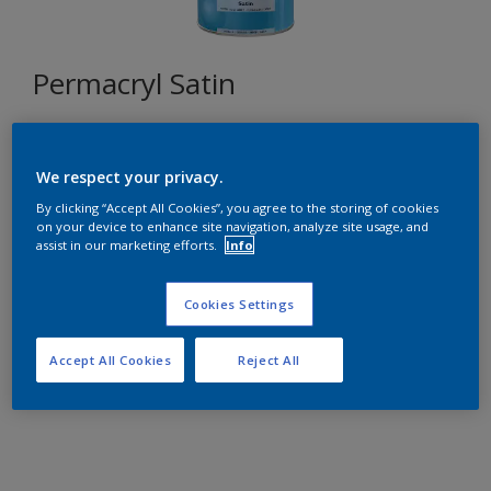
Permacryl Satin
E8.05.80
We respect your privacy.
Changer de couleur
By clicking “Accept All Cookies”, you agree to the storing of cookies
on your device to enhance site navigation, analyze site usage, and
Format
assist in our marketing efforts.
Info
1L
2,5L
10L
Cookies Settings
Quantité
Accept All Cookies
Reject All