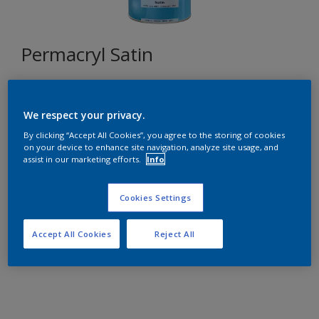
Permacryl Satin
D1.36.25
We respect your privacy.
Changer de couleur
By clicking “Accept All Cookies”, you agree to the storing of cookies
on your device to enhance site navigation, analyze site usage, and
Format
assist in our marketing efforts.
Info
1L
2,5L
10L
Cookies Settings
Quantité
Accept All Cookies
Reject All