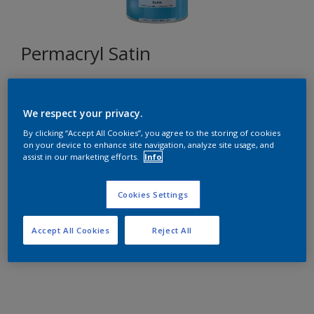
Permacryl Satin
E2.64.59
We respect your privacy.
Changer de couleur
By clicking “Accept All Cookies”, you agree to the storing of cookies
on your device to enhance site navigation, analyze site usage, and
Format
assist in our marketing efforts.
Info
1L
2,5L
10L
Cookies Settings
Quantité
Accept All Cookies
Reject All