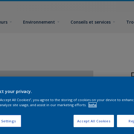
eurs
Environnement
Conseils et services
Tro
ct your privacy.
 “Accept All Cookies”, you agree to the storing of cookies on your device to enhanc
analyze site usage, and assist in our marketing efforts.
Info
F
 Settings
Accept All Cookies
Rej