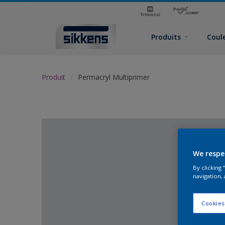
Produits
Coul
Produit
Permacryl Multiprimer
We respe
By clicking
navigation, 
Cookies