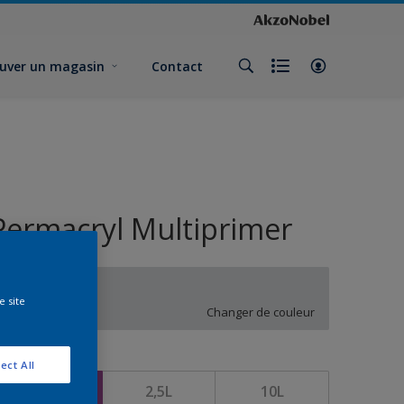
uver un magasin
Contact
Permacryl Multiprimer
UN.02.83
e site
Changer de couleur
ormat
ect All
1L
2,5L
10L