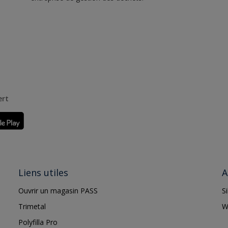
ert
Liens utiles
A
Ouvrir un magasin PASS
S
Trimetal
W
Polyfilla Pro