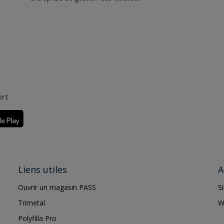
ert
Liens utiles
A
Ouvrir un magasin PASS
S
Trimetal
W
Polyfilla Pro