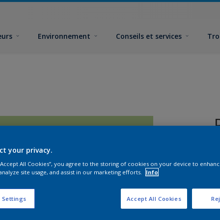
eurs
Environnement
Conseils et services
Tro
ct your privacy.
 “Accept All Cookies”, you agree to the storing of cookies on your device to enhanc
analyze site usage, and assist in our marketing efforts.
Info
F
 Settings
Accept All Cookies
Rej