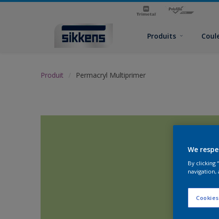
Produits
Coul
Produit
Permacryl Multiprimer
We respe
By clicking
navigation, 
Cookies