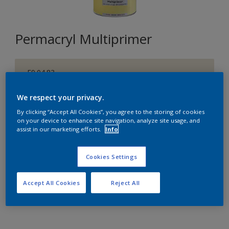
Permacryl Multiprimer
F9.04.83
Changer de couleur
We respect your privacy.
Format
By clicking “Accept All Cookies”, you agree to the storing of cookies
on your device to enhance site navigation, analyze site usage, and
1L
2,5L
10L
assist in our marketing efforts.
Info
Cookies Settings
Quantité
Accept All Cookies
Reject All