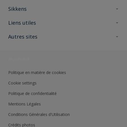
Sikkens
A propos de Sikkens
Liens utiles
Contactez nous
Ouvrir un magasin PASS
Autres sites
Trimetal
Sikkens Solutions
Polyfilla Pro
Wiki Peinture
Développement durable
Où jeter son pot de peinture ?
Politique en matière de cookies
Cookie settings
Politique de confidentialité
Mentions Légales
Conditions Générales d'Utilisation
Crédits photos