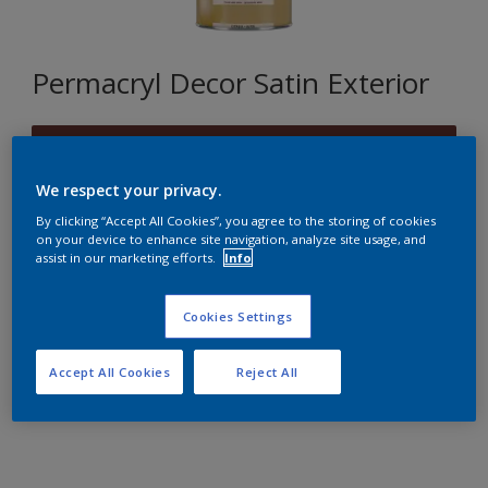
Permacryl Decor Satin Exterior
B9.28.19
Changer de couleur
We respect your privacy.
By clicking “Accept All Cookies”, you agree to the storing of cookies
Format
on your device to enhance site navigation, analyze site usage, and
assist in our marketing efforts.
Info
1L
2,5L
Cookies Settings
Quantité
Accept All Cookies
Reject All