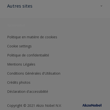
Ouvrir un magasin PASS
Autres sites
Trimetal
Sikkens Solutions
Polyfilla Pro
Wiki Peinture
Développement durable
Où jeter son pot de peinture ?
Politique en matière de cookies
Cookie settings
Politique de confidentialité
Mentions Légales
Conditions Générales d'Utilisation
Crédits photos
Déclaration d'accessibilité
Copyright © 2021 Akzo Nobel N.V.