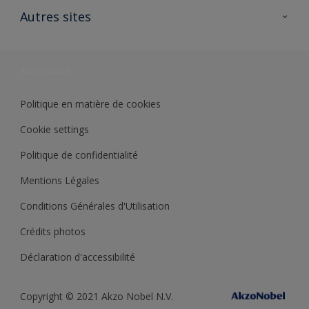
Ouvrir un magasin PASS
Autres sites
Trimetal
Sikkens Solutions
Polyfilla Pro
Wiki Peinture
Développement durable
Où jeter son pot de peinture ?
Politique en matière de cookies
Cookie settings
Politique de confidentialité
Mentions Légales
Conditions Générales d'Utilisation
Crédits photos
Déclaration d'accessibilité
Copyright © 2021 Akzo Nobel N.V.