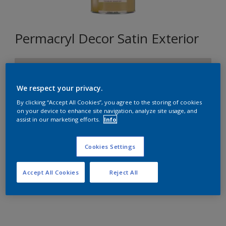
Permacryl Decor Satin Exterior
ZN.00.81
Changer de couleur
We respect your privacy.
By clicking “Accept All Cookies”, you agree to the storing of cookies
Format
on your device to enhance site navigation, analyze site usage, and
assist in our marketing efforts.
Info
1L
2,5L
10L
Cookies Settings
Quantité
Accept All Cookies
Reject All