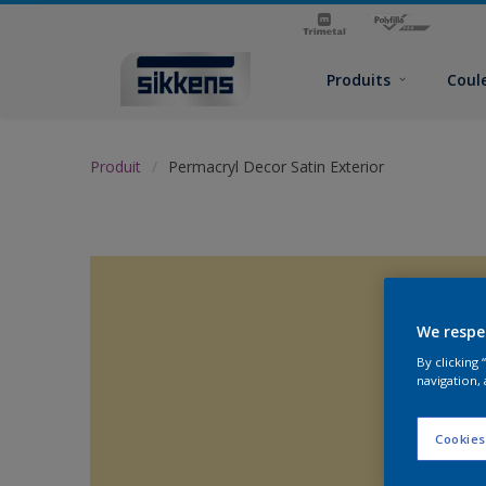
Produits
Coul
Produit
Permacryl Decor Satin Exterior
We respe
By clicking
navigation, 
Cookies