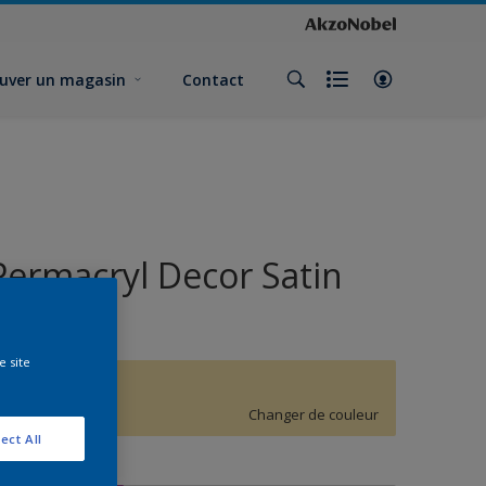
uver un magasin
Contact
Permacryl Decor Satin
Exterior
e site
G2.20.84
Changer de couleur
ect All
ormat