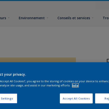
eurs
Environnement
Conseils et services
Tro
ct your privacy.
 “Accept All Cookies”, you agree to the storing of cookies on your device to enhanc
analyze site usage, and assist in our marketing efforts.
Info
 Settings
Accept All Cookies
Rej
F