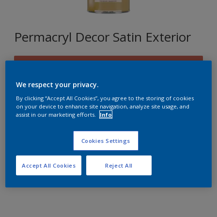
Permacryl Decor Satin Exterior
C4.39.48
Changer de couleur
We respect your privacy.
By clicking “Accept All Cookies”, you agree to the storing of cookies
Format
on your device to enhance site navigation, analyze site usage, and
assist in our marketing efforts.
Info
1L
2,5L
Cookies Settings
Quantité
Accept All Cookies
Reject All