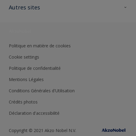
Ouvrir un magasin PASS
Autres sites
Trimetal
Sikkens Solutions
Polyfilla Pro
Wiki Peinture
Développement durable
Où jeter son pot de peinture ?
Politique en matière de cookies
Cookie settings
Politique de confidentialité
Mentions Légales
Conditions Générales d'Utilisation
Crédits photos
Déclaration d'accessibilité
Copyright © 2021 Akzo Nobel N.V.